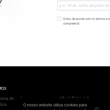
Estou de acordo com os termos e 
compreendi.
MOS
Roma 49, 1º Esq
+351 217 961 410
sboa
O nosso website utiliza cookies para
iog.instituto@gmail.com