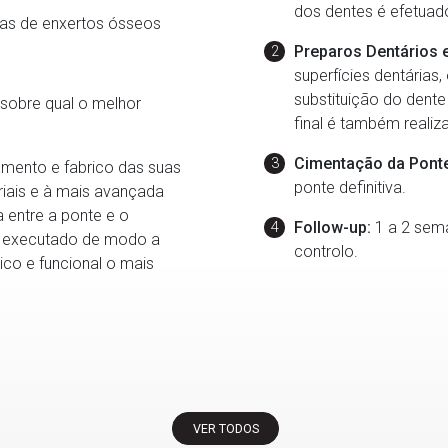
dos dentes é efetuado
gias de enxertos ósseos
Preparos Dentários e
superfícies dentárias
substituição do dent
sobre qual o melhor
final é também realiz
Cimentação da Ponte 
amento e fabrico das suas
ponte definitiva.
riais e à mais avançada
 entre a ponte e o
Follow-up:
1 a 2 sema
 é executado de modo a
controlo.
tico e funcional o mais
VER TODOS