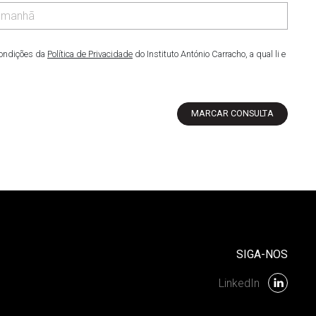
condições da
Política de Privacidade
do Instituto António Carracho, a qual li e
MARCAR CONSULTA
SIGA-NOS
LinkedIn