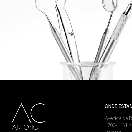
ONDE ESTA
Avenida de 
1700-116 Li