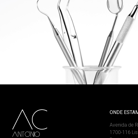
ONDE ESTA
Avenida de 
1700-116 Li