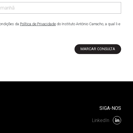
condições da
Política de Privacidade
do Instituto António Carracho, a qual li e
MARCAR CONSULTA
SIGA-NOS
LinkedIn