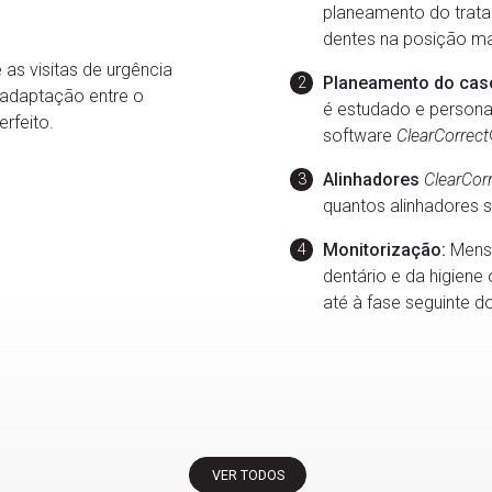
planeamento do trata
dentes na posição ma
as visitas de urgência
Planeamento do cas
 adaptação entre o
é estudado e personal
rfeito.
software
ClearCorrect
Alinhadores
ClearCor
quantos alinhadores 
Monitorização:
Mensa
dentário e da higiene
até à fase seguinte d
VER TODOS