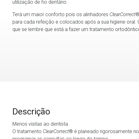
utilização de fio dentário.
Terá um maior conforto pois os alinhadores
ClearCorrect
®
para cada refeição e colocados após a sua higiene oral.
que se lembre que está a fazer um tratamento ortodônti
Descrição
Menos visitas ao dentista
O tratamento
ClearCorrect
® é planeado rigorosamente no 
programar as consultas ao longo do tempo.