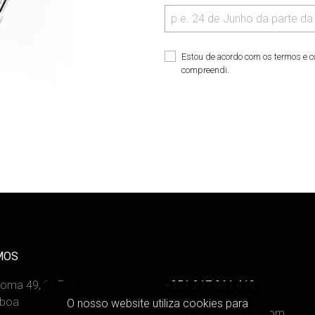
Estou de acordo com os termos e 
compreendi.
MOS
Roma 49, 1º Esq
+351 217 961 410
sboa
O nosso website utiliza cookies para
iog.instituto@gmail.com