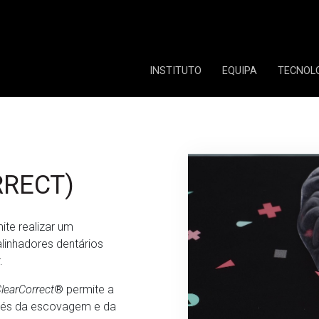
INSTITUTO
EQUIPA
TECNOL
RRECT)
ite realizar um
alinhadores dentários
.
learCorrect
® permite a
avés da escovagem e da